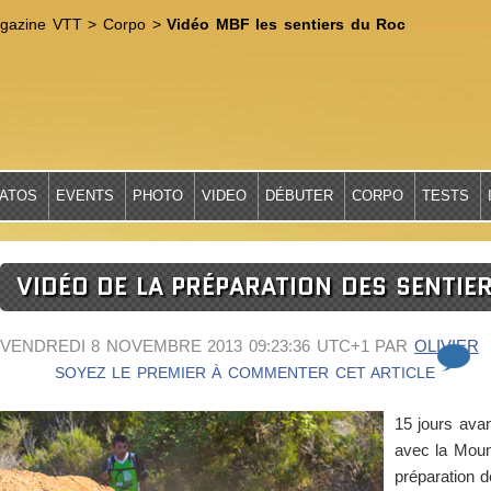
gazine VTT
>
Corpo
>
Vidéo MBF les sentiers du Roc
ATOS
EVENTS
PHOTO
VIDEO
DÉBUTER
CORPO
TESTS
VIDÉO DE LA PRÉPARATION DES SENTIE
VENDREDI 8 NOVEMBRE 2013 09:23:36 UTC+1
PAR
OLIVIER
SOYEZ LE PREMIER À COMMENTER CET ARTICLE
15 jours ava
avec la Moun
préparation 