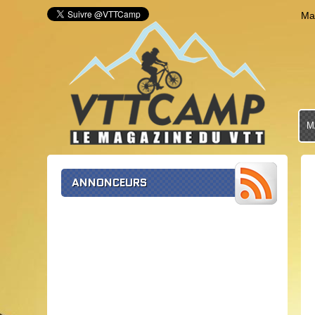
Ma
M
ANNONCEURS