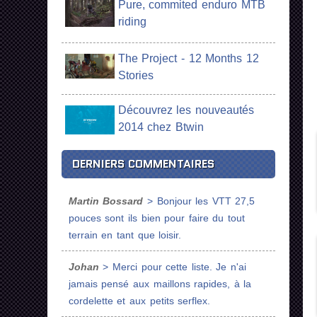
Pure, commited enduro MTB
riding
The Project - 12 Months 12
Stories
Découvrez les nouveautés
2014 chez Btwin
DERNIERS COMMENTAIRES
Martin Bossard
> Bonjour les VTT 27,5
pouces sont ils bien pour faire du tout
terrain en tant que loisir.
Johan
> Merci pour cette liste. Je n'ai
jamais pensé aux maillons rapides, à la
cordelette et aux petits serflex.