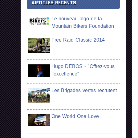
ARTICLES RÉCENTS
Le nouveau logo de la
Mountain Bikers Foundation
Free Raid Classic 2014
Hugo DEBOS - "Offrez-vous
l'excellence"
Les Brigades vertes recrutent
One World One Love