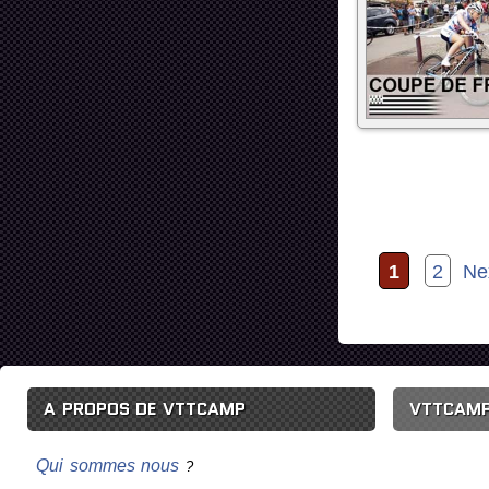
1
2
Ne
A PROPOS DE VTTCAMP
VTTCAMP
Qui sommes nous
?