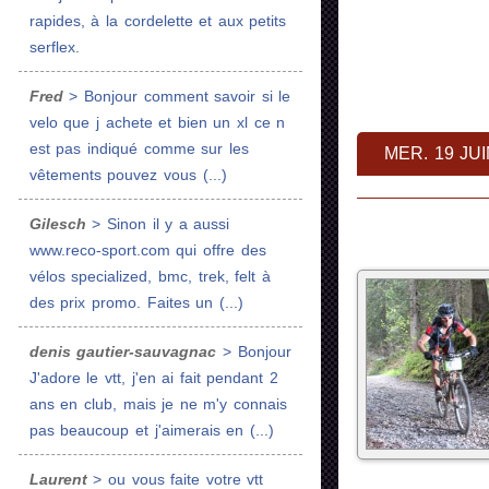
rapides, à la cordelette et aux petits
serflex.
Fred
> Bonjour comment savoir si le
velo que j achete et bien un xl ce n
est pas indiqué comme sur les
MER. 19 JUI
vêtements pouvez vous (...)
Gilesch
> Sinon il y a aussi
www.reco-sport.com qui offre des
vélos specialized, bmc, trek, felt à
des prix promo. Faites un (...)
denis gautier-sauvagnac
> Bonjour
J'adore le vtt, j'en ai fait pendant 2
ans en club, mais je ne m'y connais
pas beaucoup et j'aimerais en (...)
Laurent
> ou vous faite votre vtt