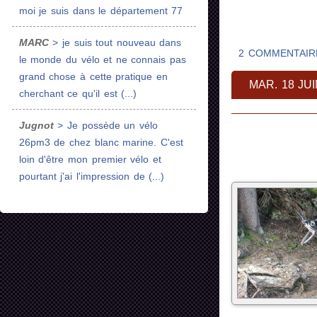
moi je suis dans le département 77
MARC
> je suis tout nouveau dans
2 COMMENTAIR
le monde du vélo et ne connais pas
grand chose à cette pratique en
MAR. 18 JUI
cherchant ce qu'il est (...)
Jugnot
> Je possède un vélo
26pm3 de chez blanc marine. C'est
loin d'être mon premier vélo et
pourtant j'ai l'impression de (...)