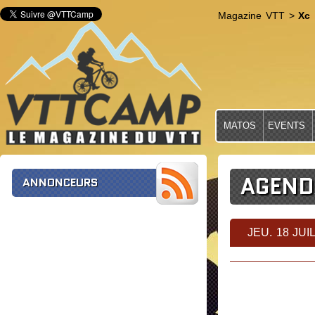
Magazine VTT
>
Xc
MATOS
EVENTS
AGEND
ANNONCEURS
JEU. 18 JUIL