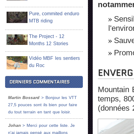
notammen
Pure, commited enduro
Sensib
MTB riding
l'envir
The Project - 12
Sauve
Months 12 Stories
Promo
Vidéo MBF les sentiers
du Roc
ENVERG
DERNIERS COMMENTAIRES
Mountain B
temps, 80
Martin Bossard
> Bonjour les VTT
27,5 pouces sont ils bien pour faire
(données 
du tout terrain en tant que loisir.
Johan
> Merci pour cette liste. Je
n'ai jamais pensé aux maillons