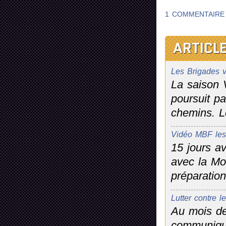
1 COMMENTAIRE
ARTICLE
Les Brigades v
La saison 
poursuit pa
chemins. Le
Vidéo MBF les
15 jours a
avec la Mo
préparation
Lutter contre l
Au mois de
communiqué