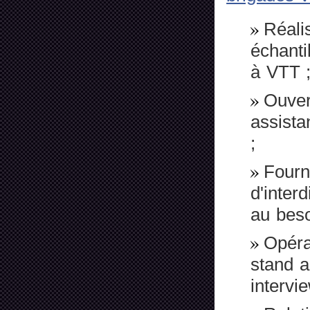
Réali
échanti
à VTT 
Ouver
assista
;
Fourn
d'interd
au beso
Opéra
stand a
intervi