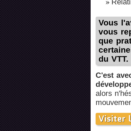
Relati
Vous l'a
vous rep
que pra
certaine
du VTT.
C'est ave
développe
alors n'hé
mouvemen
Visiter 