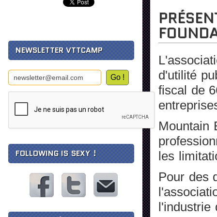
PRÉSEN
FOUNDA
NEWSLETTER VTTCAMP
L'associat
d'utilité 
fiscal de 
entreprise
Mountain B
profession
FOLLOWING IS SEXY !
les limita
Pour des q
l'associat
l'industrie