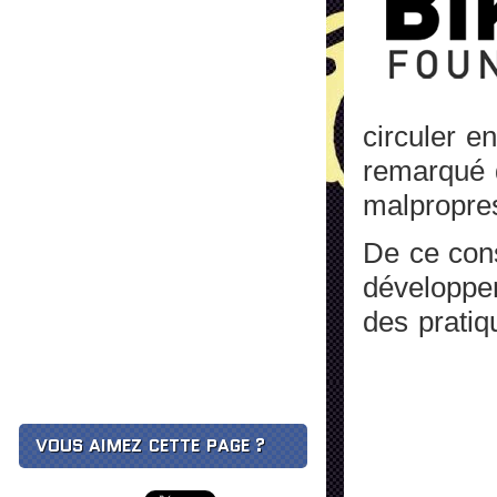
circuler e
remarqué 
malpropres
De ce cons
développem
des pratiq
VOUS AIMEZ CETTE PAGE ?