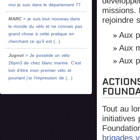
développer
moi je suis dans le département 77
missions. P
rejoindre 
MARC
> je suis tout nouveau dans
le monde du vélo et ne connais pas
Aux p
grand chose à cette pratique en
cherchant ce qu'il est (...)
Aux m
Jugnot
> Je possède un vélo
Aux p
26pm3 de chez blanc marine. C'est
loin d'être mon premier vélo et
ACTION
pourtant j'ai l'impression de (...)
FOUNDA
Tout au lon
initiative
Foundation
brigades v