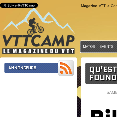
Magazine VTT
>
Cor
MATOS
EVENTS
QU'EST
ANNONCEURS
FOUND
SAME