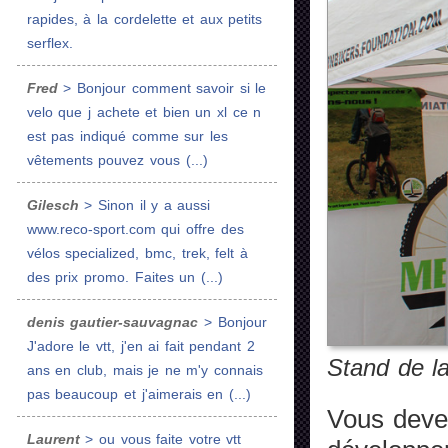
rapides, à la cordelette et aux petits
serflex.
Fred
> Bonjour comment savoir si le
velo que j achete et bien un xl ce n
est pas indiqué comme sur les
vêtements pouvez vous (...)
Gilesch
> Sinon il y a aussi
www.reco-sport.com qui offre des
vélos specialized, bmc, trek, felt à
des prix promo. Faites un (...)
denis gautier-sauvagnac
> Bonjour
J'adore le vtt, j'en ai fait pendant 2
Stand de l
ans en club, mais je ne m'y connais
pas beaucoup et j'aimerais en (...)
Vous devez
Laurent
> ou vous faite votre vtt