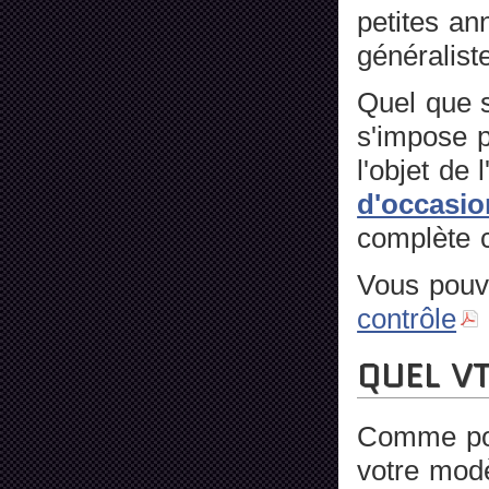
petites an
généralist
Quel que s
s'impose p
l'objet de 
d'occasio
complète ce
Vous pouv
contrôle
QUEL VT
Comme pour
votre modè