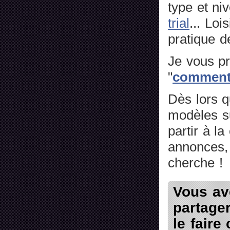
type et ni
trial
... Loi
pratique de 
Je vous pr
"
comment 
Dès lors q
modèles su
partir à l
annonces, 
cherche !
Vous av
partager
le faire