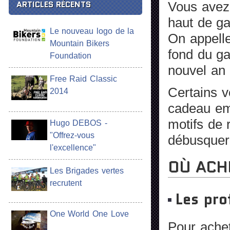
ARTICLES RÉCENTS
Vous avez
haut de ga
Le nouveau logo de la
On appell
Mountain Bikers
fond du ga
Foundation
nouvel an 
Free Raid Classic
Certains v
2014
cadeau emp
motifs de 
Hugo DEBOS -
"Offrez-vous
débusquer 
l'excellence"
OÙ ACH
Les Brigades vertes
recrutent
Les pro
One World One Love
Pour achet