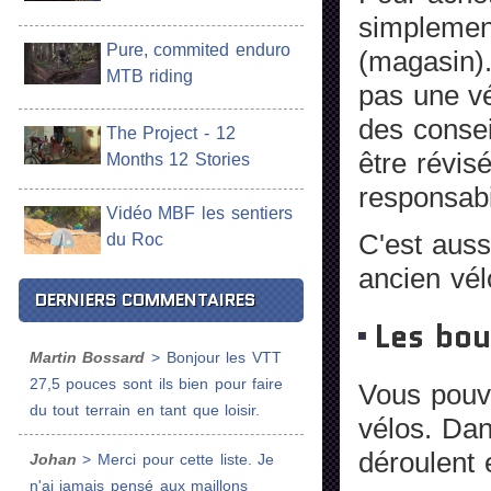
simplemen
Pure, commited enduro
(magasin).
MTB riding
pas une vé
des consei
The Project - 12
être révis
Months 12 Stories
responsabi
Vidéo MBF les sentiers
C'est auss
du Roc
ancien vél
DERNIERS COMMENTAIRES
Les bou
Martin Bossard
> Bonjour les VTT
27,5 pouces sont ils bien pour faire
Vous pouv
du tout terrain en tant que loisir.
vélos. Dan
déroulent 
Johan
> Merci pour cette liste. Je
n'ai jamais pensé aux maillons