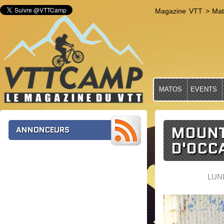
Magazine VTT
>
Mat
MATOS
EVENTS
MOUNT
ANNONCEURS
D'OCC
LUND