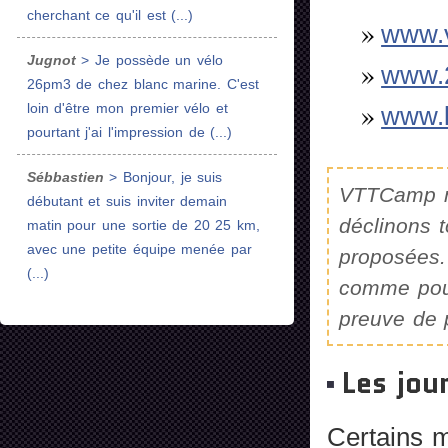
cherchant ce qu'il est (...)
www.v
Jugnot
> Je possède un vélo
www.2
26pm3 de chez blanc marine. C'est
loin d'être mon premier vélo et
www.l
pourtant j'ai l'impression de (...)
Sébbastien
> Bonjour, je suis
VTTCamp n'
débutant et suis inviter demain
déclinons 
matin pour une sortie de 20 25 km,
avec une petite équipe menée par
proposées. 
(...)
comme pour
preuve de 
Les jou
Certains 