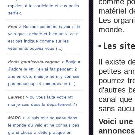
comme pour
rapides, à la cordelette et aux petits
matériel d
serflex.
Les organi
Fred
> Bonjour comment savoir si le
monde.
velo que j achete et bien un xl ce n
est pas indiqué comme sur les
Les sit
vêtements pouvez vous (...)
Il existe 
denis gautier-sauvagnac
> Bonjour
J'adore le vtt, j'en ai fait pendant 2
petites an
ans en club, mais je ne m'y connais
pourrez tr
pas beaucoup et j'aimerais en (...)
d'autres b
Laurent
> ou vous faite votre vtt
canal que v
moi je suis dans le département 77
sans aucun
MARC
> je suis tout nouveau dans
Voici une
le monde du vélo et ne connais pas
annonces 
grand chose à cette pratique en