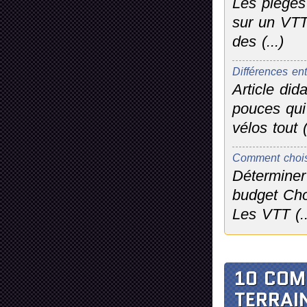
Les pièges 
sur un VTT
des (...)
Différences en
Article di
pouces qui
vélos tout (
Comment choisir
Déterminer
budget Cho
Les VTT (..
10 COM
TERRAI