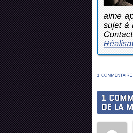
aime ap
sujet à
Contact
Réalisa
1 COMMENTAIRE
1 COMM
DE LA 