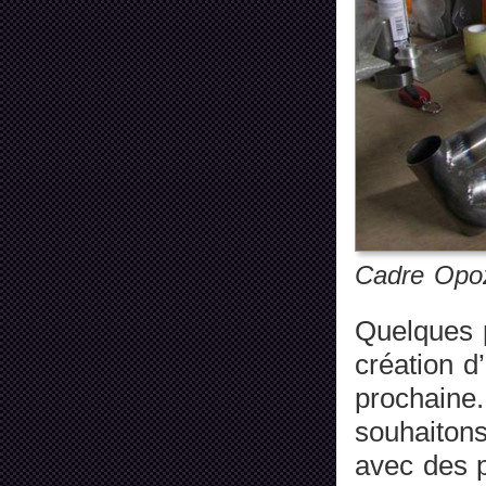
Cadre Opoz
Quelques p
création d
prochaine
souhaiton
avec des p