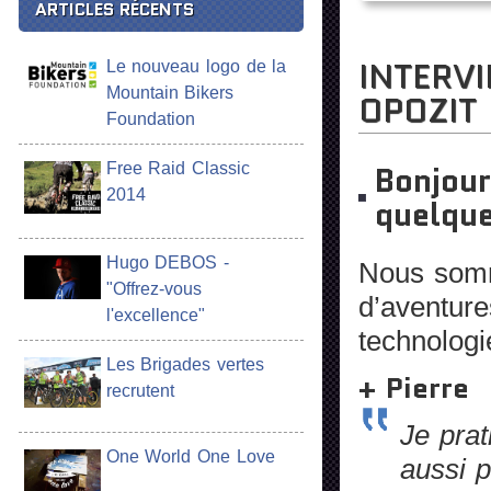
ARTICLES RÉCENTS
INTERV
Le nouveau logo de la
Mountain Bikers
OPOZIT
Foundation
Bonjour
Free Raid Classic
2014
quelque
Hugo DEBOS -
Nous somm
"Offrez-vous
d’aventure
l'excellence"
technologi
Les Brigades vertes
+ Pierre
recrutent
Je prat
One World One Love
aussi 