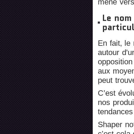
mené vers 
Le nom 
particu
En fait, le
autour d'u
opposition 
aux moyens
peut trouv
C’est évol
nos produi
tendances
Shaper not
c’est cela