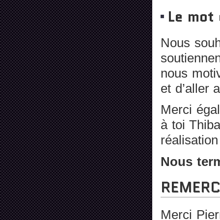
Le mot 
Nous souha
soutiennen
nous motiv
et d’aller 
Merci éga
à toi Thib
réalisatio
Nous term
REMERC
Merci Pier