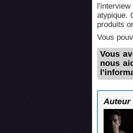
l'intervie
atypique. 
produits o
Vous pouve
Vous av
nous aid
l'inform
Auteur 