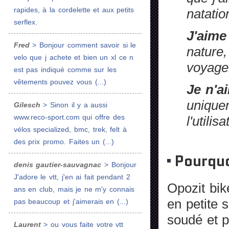
rapides, à la cordelette et aux petits
natatio
serflex.
J'aime
Fred
> Bonjour comment savoir si le
nature,
velo que j achete et bien un xl ce n
voyager
est pas indiqué comme sur les
vêtements pouvez vous (...)
Je n'a
uniquem
Gilesch
> Sinon il y a aussi
www.reco-sport.com qui offre des
l'utilisa
vélos specialized, bmc, trek, felt à
des prix promo. Faites un (...)
Pourquo
denis gautier-sauvagnac
> Bonjour
J'adore le vtt, j'en ai fait pendant 2
Opozit bik
ans en club, mais je ne m'y connais
en petite 
pas beaucoup et j'aimerais en (...)
soudé et p
Laurent
> ou vous faite votre vtt