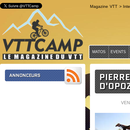
Magazine VTT
>
Int
MATOS
EVENTS
PIERR
ANNONCEURS
D'OPO
VEN