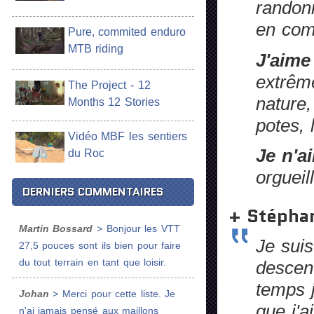
randonn
en com
Pure, commited enduro
MTB riding
J'aime
extrême
The Project - 12
nature,
Months 12 Stories
potes, 
Vidéo MBF les sentiers
Je n'a
du Roc
orgueil
DERNIERS COMMENTAIRES
+ Stépha
Martin Bossard
> Bonjour les VTT
Je suis
27,5 pouces sont ils bien pour faire
du tout terrain en tant que loisir.
descent
temps j
Johan
> Merci pour cette liste. Je
que j'a
n'ai jamais pensé aux maillons