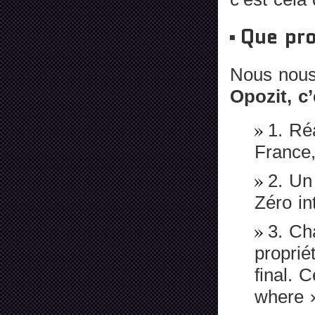
Que pro
Nous nous 
Opozit, c’
1. Ré
France,
2. Un 
Zéro in
3. Ch
proprié
final. 
where 