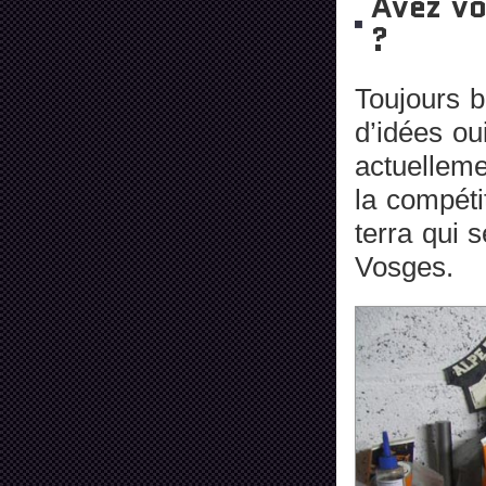
Avez vo
?
Toujours b
d’idées ou
actuellem
la compétit
terra qui 
Vosges.