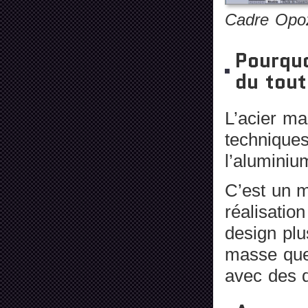
Cadre Opozi
Pourquoi
du tout
L’acier m
techniques
l’aluminium
C’est un m
réalisatio
design plu
masse que 
avec des 