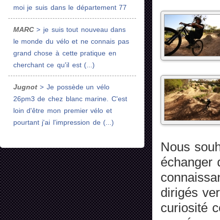
moi je suis dans le département 77
MARC
> je suis tout nouveau dans
le monde du vélo et ne connais pas
grand chose à cette pratique en
cherchant ce qu'il est (...)
Jugnot
> Je possède un vélo
26pm3 de chez blanc marine. C'est
loin d'être mon premier vélo et
pourtant j'ai l'impression de (...)
Nous souha
échanger 
connaissan
dirigés ve
curiosité 