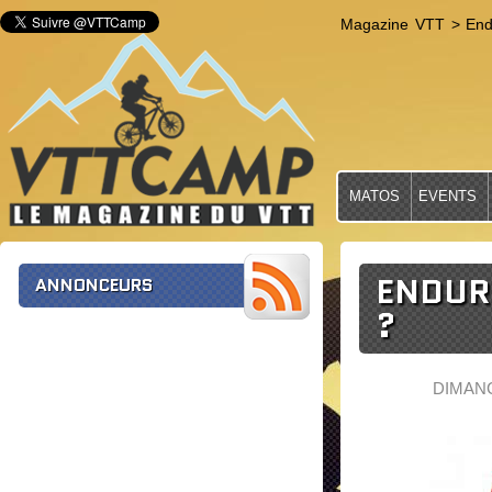
Magazine VTT
>
End
MATOS
EVENTS
ENDURO
ANNONCEURS
?
DIMANC