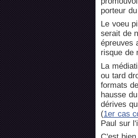
promouvoi
porteur d
Le voeu pi
serait de 
épreuves a
risque de 
La médiati
ou tard dr
formats de
hausse du 
dérives qu
(
1er cas c
Paul sur l'
C'est bien