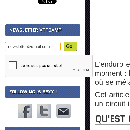
NEWSLETTER VTTCAMP
L'enduro e
moment : l
où se méla
FOLLOWING IS SEXY !
Cet articl
un circuit 
QU'EST 