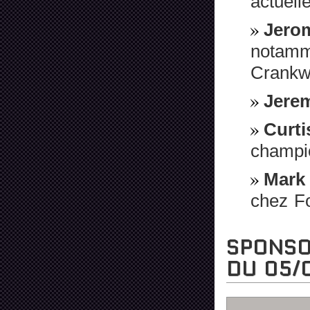
actuell
Jero
notamm
Crankw
Jere
Curt
champi
Mark
chez F
SPONSOR
DU 05/