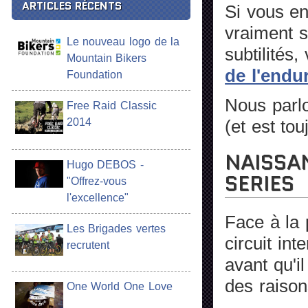
ARTICLES RÉCENTS
Si vous en
vraiment s
Le nouveau logo de la
subtilités
Mountain Bikers
de l'end
Foundation
Nous parlo
Free Raid Classic
2014
(et est to
NAISSA
Hugo DEBOS -
SERIES
"Offrez-vous
l'excellence"
Face à la 
Les Brigades vertes
circuit int
recrutent
avant qu'i
des raison
One World One Love