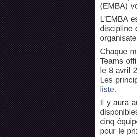
(EMBA) voi
L'EMBA es
discipline 
organisate
Chaque ma
Teams offi
le 8 avril
Les princi
liste
.
Il y aura 
disponible
cinq équip
pour le pr