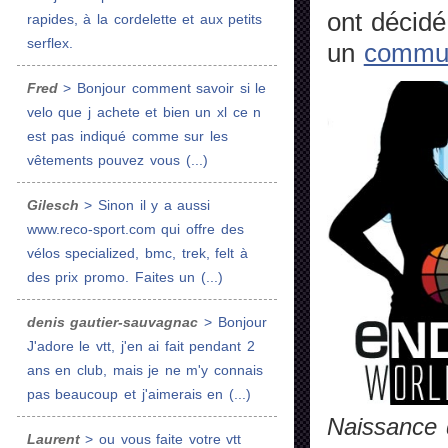
ont décidé
rapides, à la cordelette et aux petits
serflex.
un
commun
Fred
> Bonjour comment savoir si le
velo que j achete et bien un xl ce n
est pas indiqué comme sur les
vêtements pouvez vous (...)
Gilesch
> Sinon il y a aussi
www.reco-sport.com qui offre des
vélos specialized, bmc, trek, felt à
des prix promo. Faites un (...)
denis gautier-sauvagnac
> Bonjour
J'adore le vtt, j'en ai fait pendant 2
ans en club, mais je ne m'y connais
pas beaucoup et j'aimerais en (...)
Naissance 
Laurent
> ou vous faite votre vtt