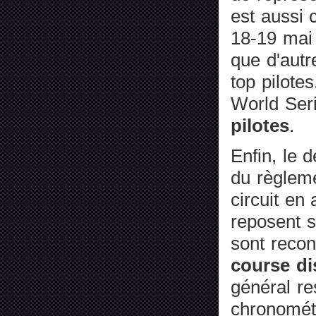
est aussi 
18-19 mai
que d'autr
top pilote
World Seri
pilotes
.
Enfin, le 
du règleme
circuit en
reposent s
sont recon
course di
général re
chronométr