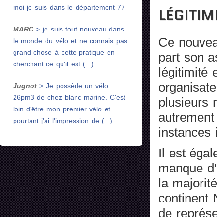
moi je suis dans le département 77
LÉGITI
MARC
> je suis tout nouveau dans
Ce nouve
le monde du vélo et ne connais pas
grand chose à cette pratique en
part son a
cherchant ce qu'il est (...)
légitimité
organisate
Jugnot
> Je possède un vélo
26pm3 de chez blanc marine. C'est
plusieurs 
loin d'être mon premier vélo et
autrement 
pourtant j'ai l'impression de (...)
instances 
Il est éga
manque d'in
la majorit
continent 
de représe