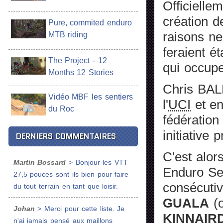
Officiellem
création d
Pure, commited enduro
raisons ne
MTB riding
feraient ét
The Project - 12
qui occupe 
Months 12 Stories
Chris BALL
Vidéo MBF les sentiers
l'
UCI
et en
du Roc
fédération
initiative p
DERNIERS COMMENTAIRES
C'est alor
Martin Bossard
> Bonjour les VTT
Enduro Ser
27,5 pouces sont ils bien pour faire
consécuti
du tout terrain en tant que loisir.
GUALA
(o
Johan
> Merci pour cette liste. Je
KINNAIR
n'ai jamais pensé aux maillons