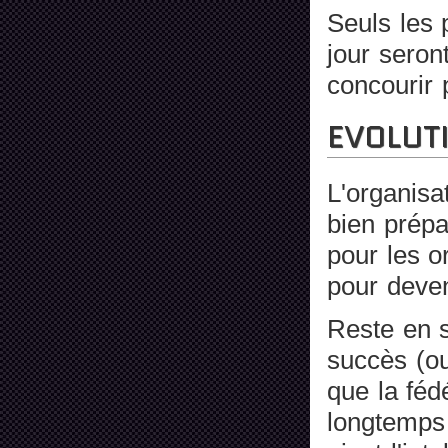
Seuls les
jour seron
concourir 
EVOLUT
L'organisa
bien prépa
pour les o
pour deveni
Reste en s
succès (o
que la féd
longtemps 