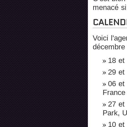
menacé si 
CALEND
Voici l'ag
décembre 2
18 et
29 et
06 et
France
27 et 
Park, U
10 et