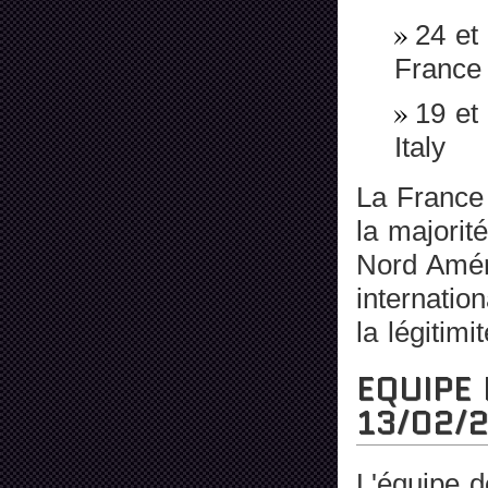
24 et
France
19 et
Italy
La France e
la majorit
Nord Améri
internatio
la légitimit
EQUIPE 
13/02/
L'équipe d