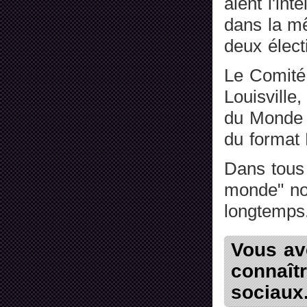
aient l'int
dans la mê
deux élect
Le Comité 
Louisville
du Monde C
du format 
Dans tous 
monde" non
longtemps.
Vous ave
connaîtr
sociaux